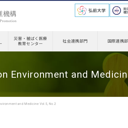
災害・被ばく医療
社会連携部門
国際連携
ー
教育センター
on Environment and Medici
nvironment and Medicine Vol.5, No.2