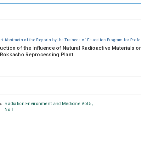
rt Abstracts of the Reports by the Trainees of Education Program for Prof
uction of the Influence of Natural Radioactive Materials o
 Rokkasho Reprocessing Plant
Radiation Environment and Medicine Vol.5,
No.1