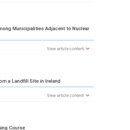
ong Municipalities Adjacent to Nuclear
View article content
m a Landfill Site in Ireland
View article content
ning Course