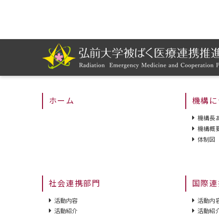
ホーム
機構に
機構長
機構概
体制図
社会連携部門
国際連
活動内容
活動内
活動紹介
活動紹