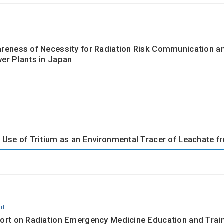
reness of Necessity for Radiation Risk Communication am
er Plants in Japan
 Use of Tritium as an Environmental Tracer of Leachate fro
rt
ort on Radiation Emergency Medicine Education and Trai