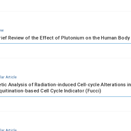
ew
rief Review of the Effect of Plutonium on the Human Body
ar Article
etic Analysis of Radiation-induced Cell-cycle Alterations
quitination-based Cell Cycle Indicator (Fucci)
ar Article