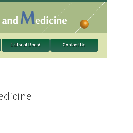
Editorial Board
Contact Us
edicine