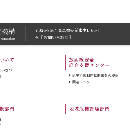
〒036-8564 青森県弘前市本町66-1
［
お問い合わせ
］
ついて
放射線安全
総合支援センター
あいさつ
原子力規制庁補助事業の概要
要
関連リンク
携部門
地域危機管理部門
容
介