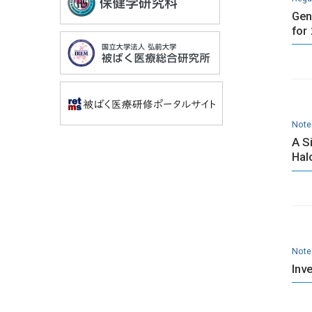
Gen
for
Note
A S
Hal
Note
Inv