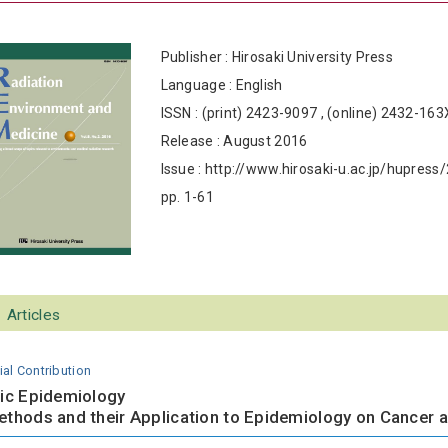
Publisher : Hirosaki University Press
Language : English
ISSN : (print) 2423-9097 , (online) 2432-163
Release : August 2016
Issue : http://www.hirosaki-u.ac.jp/hupres
pp. 1-61
Articles
ial Contribution
ic Epidemiology
thods and their Application to Epidemiology on Cancer a