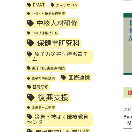
DMAT
めんずサロン
中核人材技能維持研修
中核人材研修
中核技能維持研修
保健学研究科
原子力災害医療派遣チ
ーム
原子力災害拠点病院
国際連携
原子力防災訓練
基礎研修
復興支援
派遣チーム研修
Spec
災害・被ばく医療教育
Bas
センター
—Me