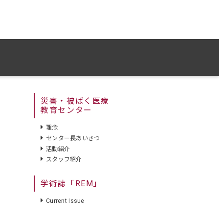
災害・被ばく医療
教育センター
理念
センター長あいさつ
活動紹介
スタッフ紹介
学術誌「REM」
Current Issue