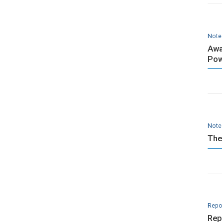
Note
Awa
Pow
Note
The
Repo
Rep