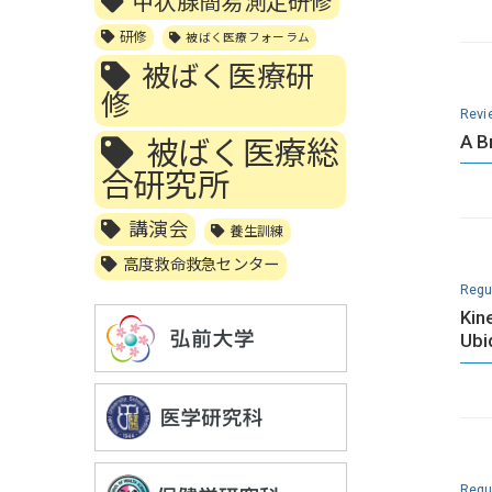
甲状腺簡易測定研修
研修
被ばく医療フォーラム
被ばく医療研
修
Revi
A B
被ばく医療総
合研究所
講演会
養生訓練
高度救命救急センター
Regul
Kin
Ubi
Regul