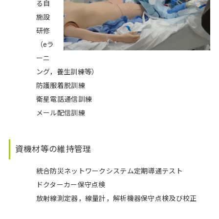
る自
施設
研修
（eラ
ーニ
ング，養生訓練等）
防護服着脱訓練
衛星電話通信訓練
メール配信訓練
資機材等の維持管理
統合防災ネットワークシステム定期導通テスト
ドクターカー保守点検
放射線測定器，線量計，解析機器保守点検及び校正