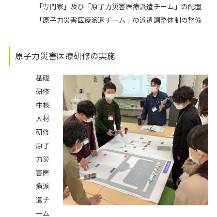
「専門家」及び「原子力災害医療派遣チーム」の配置
「原子力災害医療派遣チーム」の派遣調整体制の整備
原子力災害医療研修の実施
基礎
研修
中核
人材
研修
原子
力災
害医
療派
遣チ
ーム