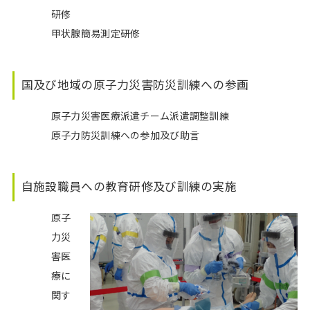
研修
甲状腺簡易測定研修
国及び地域の原子力災害防災訓練への参画
原子力災害医療派遣チーム派遣調整訓練
原子力防災訓練への参加及び助言
自施設職員への教育研修及び訓練の実施
原子
力災
害医
療に
関す