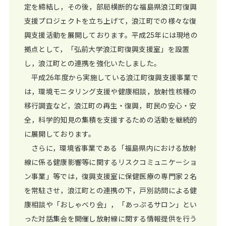
定を締結し，その後，部局横断的な福島県浪江町復興
支援プロジェクトを立ち上げて，浪江町での様々な復
興支援活動を展開しております。平成25年には現地の
拠点として，「弘前大学浪江町復興支援室」を設置
し，浪江町との連携を強化いたしました。
平成26年度から実施している浪江町復興支援事業で
は，環境モニタリング支援や健康相談，放射性核種の
移行調査など，浪江町の再生・復興，町民の安心・安
全，科学的知見の集積を支援するための活動を継続的
に展開しております。
さらに，環境省事業である「福島県内における放射
線に係る健康影響等に関するリスクコミュニケーショ
ン事業」等では，復興支援室に保健医療の専門家２名
を常駐させ，浪江町との連携の下，戸別訪問による健
康相談や「おしゃべり会」，「あっぷるサロン」とい
った対話集会を開催し放射線に関する情報提供を行う