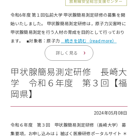
放射線安全総合支援センター
令和6年度 第１回弘前大学 甲状腺簡易測定研修の募集を開
始いたしました。 甲状腺簡易測定研修は，原子力災害時に
甲状腺簡易測定を行う人材の育成を目的として行っており
ます。 ■対象者：原子力
… 続きを読む（read more）
詳しく見る
甲状腺簡易測定研修 長崎大
学 令和６年度 第３回【福
岡県】
2024年05月08日
令和６年度 第３回 甲状腺簡易測定研修（長崎大学） 募
集要項，お申し込みは↓ 被ばく医療研修ポータルサイト ＊