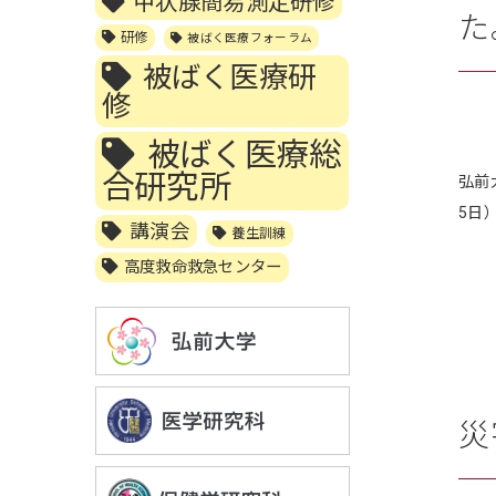
甲状腺簡易測定研修
た
研修
被ばく医療フォーラム
被ばく医療研
修
被ばく医療総
合研究所
弘前
5日
講演会
養生訓練
高度救命救急センター
災