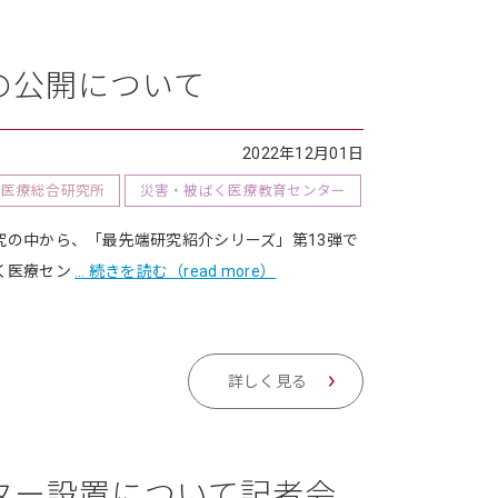
13の公開について
2022年12月01日
く医療総合研究所
災害・被ばく医療教育センター
研究の中から、「最先端研究紹介シリーズ」第13弾で
く医療セン
… 続きを読む（read more）
詳しく見る
ター設置について記者会