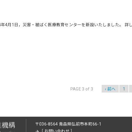
4年4月1日，災害・被ばく医療教育センターを新設いたしました。 詳
PAGE 3 of 3
‹ 前へ
1
〒036-8564 青森県弘前市本町66-1
［
お問い合わせ
］