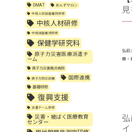
DMAT
めんずサロン
見
中核人材技能維持研修
中核人材研修
中核技能維持研修
保健学研究科
弘前
原子力災害医療派遣チ
ーム
療・
原子力災害拠点病院
国際連携
原子力防災訓練
基礎研修
復興支援
派遣チーム研修
弘
災害・被ばく医療教育
センター
イ