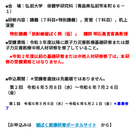
■会 場：弘前大学 保健学研究科（青森県弘前市本町６６－
１）
■研修内容：講義（７科目+特別講義），実習（７科目），机上
演習
特別講義「放射線被ばく例（仮）」 講師
明石眞言客員教授
■受講資格：令和３年度以降に原子力災害医療基礎研修または原
子力災害医療中核人材研修を修了していること。
●令和２年度以前の基礎研修または中核人材研修修了は，本研
修の受講資格とはなりません。
■申込期間：＊受講者選抜は先着順ではありません。
第２回 令和６年５月８日（水）～令和６年７月２６日
（金）
第１回 令和６年５月８日（水）～令和６年６月２１日（金）
＊募集修
了
【お申込みは
被ばく医療研修ポータルサイト
から】