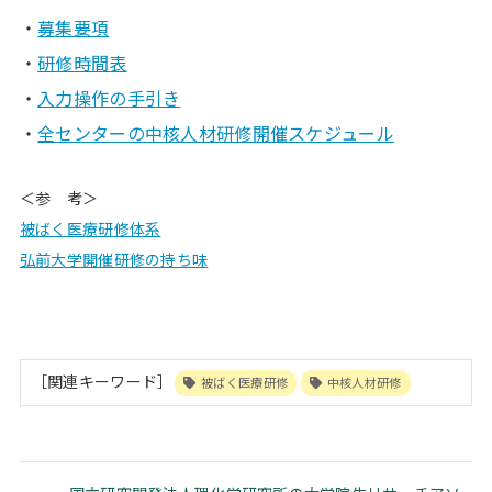
・
募集要項
・
研修時間表
・
入力操作の手引き
・
全センターの中核人材研修開催スケジュール
＜参 考＞
被ばく医療研修体系
弘前大学開催研修の持ち味
［関連キーワード］
被ばく医療研修
中核人材研修