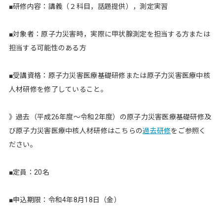
■研修内容：講義（２科目，話題提供），測定実習
■対象者：原子力災害時，実際に甲状腺測定を担当する方または
担当する可能性のある方
■受講資格：原子力災害医療基礎研修または原子力災害医療中核
人材研修を修了していること。
》過去（平成26年度～令和2年度）の原子力災害医療基礎研修及
び原子力災害医療中核人材研修はこちらの
過去研修
をご参照く
ださい。
■定員：20名
■申込期限：令和4年8月18日（金）