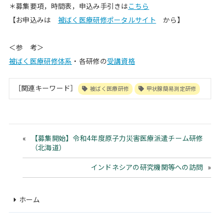
＊募集要項，時間表，申込み手引きは
こちら
【お申込みは
被ばく医療研修ポータルサイト
から】
＜参 考＞
被ばく医療研修体系
・各研修の
受講資格
［関連キーワード］
被ばく医療研修
甲状腺簡易測定研修
【募集開始】令和4年度原子力災害医療派遣チーム研修
（北海道）
インドネシアの研究機関等への訪問
ホーム