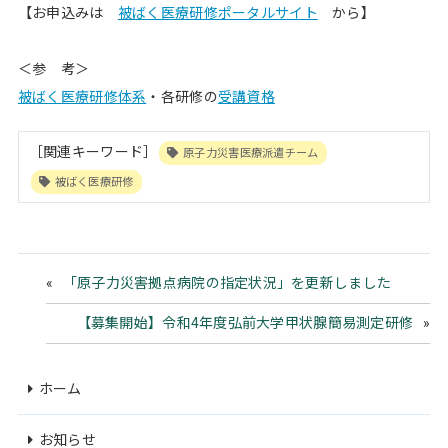
【お申込みは
被ばく医療研修ポータルサイト
から】
＜参 考＞
被ばく医療研修体系
・各研修の
受講資格
［関連キーワード］
原子力災害医療派遣チーム
被ばく医療研修
「原子力災害拠点病院の指定状況」を更新しました
【募集開始】令和4年度弘前大学甲状腺簡易測定研修
ホーム
お知らせ