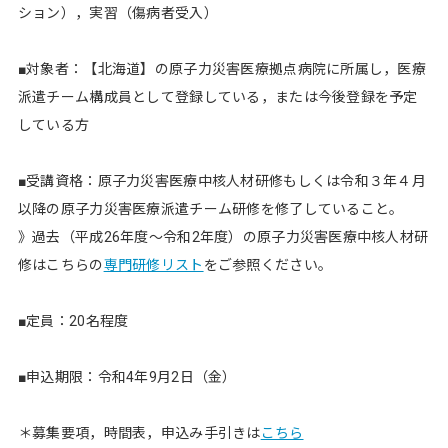
ション），実習（傷病者受入）
■対象者：【北海道】の原子力災害医療拠点病院に所属し，医療
派遣チーム構成員として登録している，または今後登録を予定
している方
■受講資格：原子力災害医療中核人材研修もしくは令和３年４月
以降の原子力災害医療派遣チーム研修を修了していること。
》過去（平成26年度～令和2年度）の原子力災害医療中核人材研
修はこちらの
専門研修リスト
をご参照ください。
■定員：20名程度
■申込期限：令和4年9月2日（金）
＊募集要項，時間表，申込み手引きは
こちら