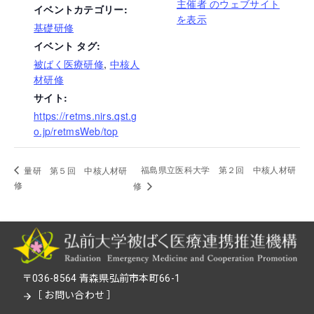
主催者 のウェブサイト
イベントカテゴリー:
を表示
基礎研修
イベント タグ:
被ばく医療研修
,
中核人
材研修
サイト:
https://retms.nirs.qst.g
o.jp/retmsWeb/top
福島県立医科大学 第２回 中核人材研
量研 第５回 中核人材研
修
修
〒036-8564 青森県弘前市本町66-1
［
お問い合わせ
］