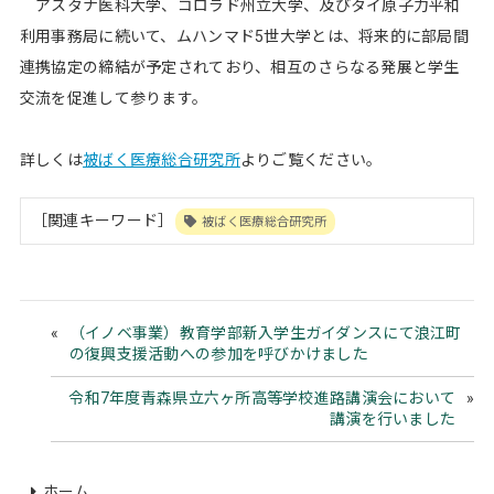
アスタナ医科大学、コロラド州立大学、及びタイ原子力平和
利用事務局に続いて、ムハンマド5世大学とは、将来的に部局間
連携協定の締結が予定されており、相互のさらなる発展と学生
交流を促進して参ります。
詳しくは
被ばく医療総合研究所
よりご覧ください。
［関連キーワード］
被ばく医療総合研究所
（イノベ事業）教育学部新入学生ガイダンスにて浪江町
の復興支援活動への参加を呼びかけました
令和7年度青森県立六ヶ所高等学校進路講演会において
講演を行いました
ホーム